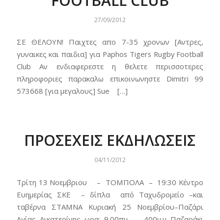
FOOTBALL CLUB
27/09/2012
ΣΕ ΘΕΛΟΥΝ! Παιχτες απο 7-35 χρονων [Αντρες,
γυναικες και παιδια] για Paphos Tigers Rugby Football
Club Αν ενδιαφερεστε η θελετε περισσοτερες
πληροφοριες παρακαλω επικοινωνηστε Dimitri 99
573668 [για μεγαλους] Sue […]
ΠΡΟΣΕΧΕΙΣ ΕΚΔΗΛΩΣΕΙΣ
04/11/2012
Τρίτη 13 Noεμβριου – ΤΟΜΠΟΛΑ – 19:30 Κέντρο
Ευημερίας ΣΚΕ – δίπλα από Ταχυδρομείο –και
ταβέρνα ΣΤΑΜΝΑ Κυριακή 25 Νοεμβρίου–Παζάρι
Αγίας Αικατερίνης ωρα: 9.00πμ – 400μ.μ Παζαράκι