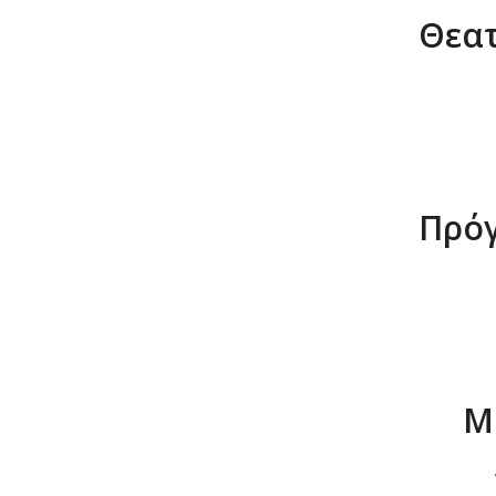
Θεατ
Πρό
Μ