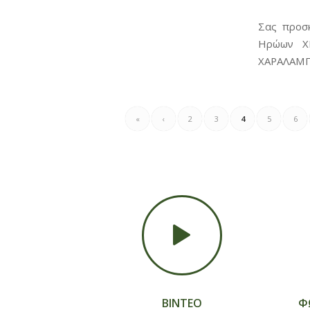
Σας προσ
Ηρώων Χ
ΧΑΡΑΛΑΜΠΟ
«
‹
2
3
4
5
6
ΒΙΝΤΕΟ
Φ