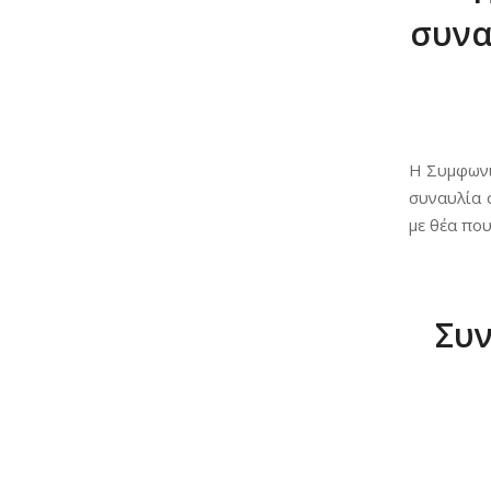
συνα
Η Συμφωνι
συναυλία 
με θέα που
Συ