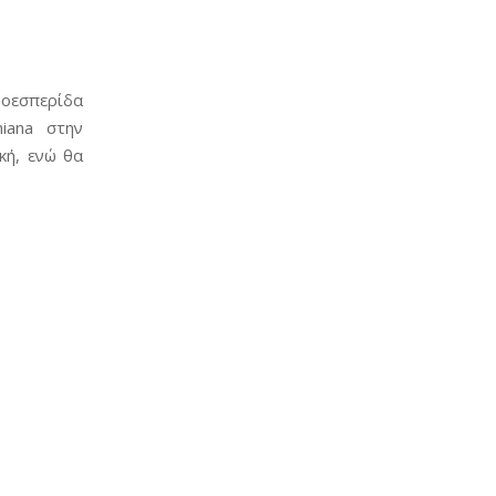
οεσπερίδα
iana στην
κή, ενώ θα