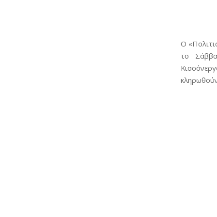
Ο «Πολιτ
το Σάββα
Κισσόνεργ
κληρωθούν