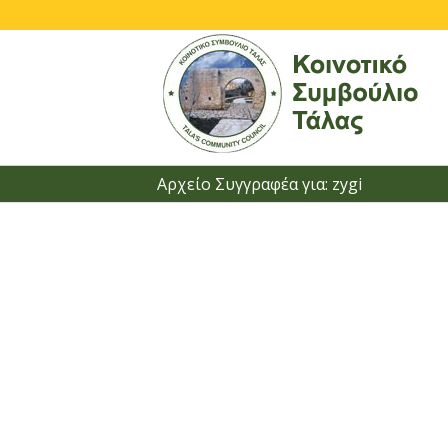
Αρχείο Συγγραφέα για: zygi