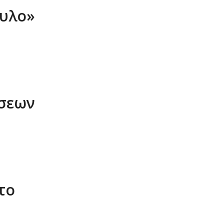
ξυλο»
σεων
το
)