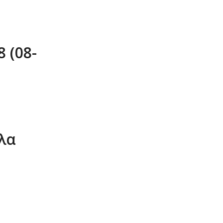
 (08-
λα